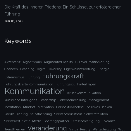
Die Kraft des inneren Friedens: Ein Schlüssel zur erfolgreichen
Führung
Juli 18, 2024
Keywords
Akzeptanz
Algorithmus
Augmented Reality
C-Level Positionierung
Chancen
Coaching
Digital
Diversity
Eigenverantwortung
Energie
Führungskraft
Extremismus
Führung
Führungskräfte Kommunikation
Führungsstil
Hinterfragen
Kommunikation
Krisenkommunikation
künstliche Intelligenz
Leadership
Lebenseinstellung
Management
Meditation
Mindset
Motivation
Perspektivwechsel
positives Denken
Radikalisierung
Selbstachtung
Selbstbewusstsein
Selbstrefelktion
Selbstwert
Social Media
Sparringspartner
Stressbewältigung
Toleranz
Veränderung
Trendthemen
Virtual Reality
Wertschätzung
Wut