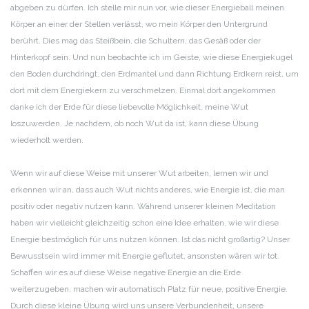
abgeben zu dürfen. Ich stelle mir nun vor, wie dieser Energieball meinen
Körper an einer der Stellen verlässt, wo mein Körper den Untergrund
berührt. Dies mag das Steißbein, die Schultern, das Gesäß oder der
Hinterkopf sein. Und nun beobachte ich im Geiste, wie diese Energiekugel
den Boden durchdringt, den Erdmantel und dann Richtung Erdkern reist, um
dort mit dem Energiekern zu verschmelzen. Einmal dort angekommen
danke ich der Erde für diese liebevolle Möglichkeit, meine Wut
loszuwerden. Je nachdem, ob noch Wut da ist, kann diese Übung
wiederholt werden.
Wenn wir auf diese Weise mit unserer Wut arbeiten, lernen wir und
erkennen wir an, dass auch Wut nichts anderes, wie Energie ist, die man
positiv oder negativ nutzen kann. Während unserer kleinen Meditation
haben wir vielleicht gleichzeitig schon eine Idee erhalten, wie wir diese
Energie bestmöglich für uns nutzen können. Ist das nicht großartig? Unser
Bewusstsein wird immer mit Energie geflutet, ansonsten wären wir tot.
Schaffen wir es auf diese Weise negative Energie an die Erde
weiterzugeben, machen wir automatisch Platz für neue, positive Energie.
Durch diese kleine Übung wird uns unsere Verbundenheit, unsere