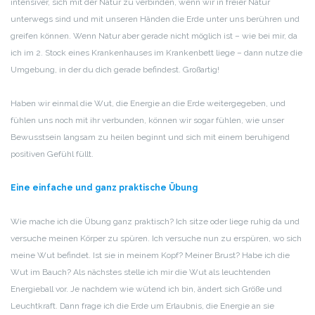
intensiver, sich mit der Natur zu verbinden, wenn wir in freier Natur
unterwegs sind und mit unseren Händen die Erde unter uns berühren und
greifen können. Wenn Natur aber gerade nicht möglich ist – wie bei mir, da
ich im 2. Stock eines Krankenhauses im Krankenbett liege – dann nutze die
Umgebung, in der du dich gerade befindest. Großartig!
Haben wir einmal die Wut, die Energie an die Erde weitergegeben, und
fühlen uns noch mit ihr verbunden, können wir sogar fühlen, wie unser
Bewusstsein langsam zu heilen beginnt und sich mit einem beruhigend
positiven Gefühl füllt.
Eine einfache und ganz praktische Übung
Wie mache ich die Übung ganz praktisch? Ich sitze oder liege ruhig da und
versuche meinen Körper zu spüren. Ich versuche nun zu erspüren, wo sich
meine Wut befindet. Ist sie in meinem Kopf? Meiner Brust? Habe ich die
Wut im Bauch? Als nächstes stelle ich mir die Wut als leuchtenden
Energieball vor. Je nachdem wie wütend ich bin, ändert sich Größe und
Leuchtkraft. Dann frage ich die Erde um Erlaubnis, die Energie an sie