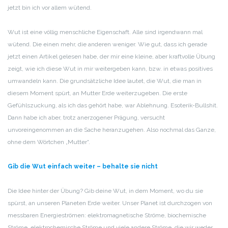
jetzt bin ich vor allem wütend.
Wut ist eine völlig menschliche Eigenschaft. Alle sind irgendwann mal
wütend. Die einen mehr, die anderen weniger. Wie gut, dass ich gerade
jetzt einen Artikel gelesen habe, der mir eine kleine, aber kraftvolle Übung
zeigt, wie ich diese Wut in mir weitergeben kann, bzw. in etwas positives
umwandeln kann. Die grundsätzliche Idee lautet, die Wut, die man in
diesem Moment spürt, an Mutter Erde weiterzugeben. Die erste
Gefühlszuckung, als ich das gehört habe, war Ablehnung. Esoterik-Bullshit.
Dann habe ich aber, trotz anerzogener Prägung, versucht
unvoreingenommen an die Sache heranzugehen. Also nochmal das Ganze,
ohne dem Wörtchen „Mutter“.
Gib die Wut einfach weiter – behalte sie nicht
Die Idee hinter der Übung? Gib deine Wut, in dem Moment, wo du sie
spürst, an unseren Planeten Erde weiter. Unser Planet ist durchzogen von
messbaren Energieströmen: elektromagnetische Ströme, biochemische
Ströme, elektrochemische Ströme und viele andere Ströme, die wir weder