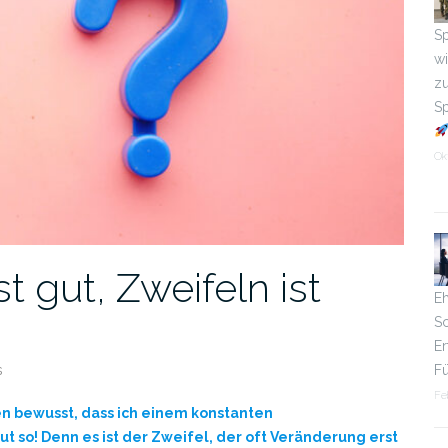
Sp
wi
zu
S
Ok
t gut, Zweifeln ist
Eh
S
Er
s
Fü
Fe
sen bewusst, dass ich einem konstanten
t so! Denn es ist der Zweifel, der oft Veränderung erst