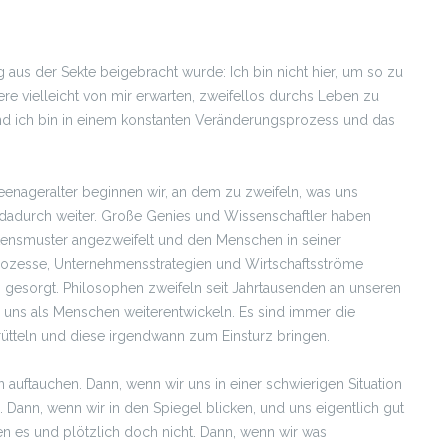
 aus der Sekte beigebracht wurde: Ich bin nicht hier, um so zu
re vielleicht von mir erwarten, zweifellos durchs Leben zu
e und ich bin in einem konstanten Veränderungsprozess und das
eenageralter beginnen wir, an dem zu zweifeln, was uns
 dadurch weiter. Große Genies und Wissenschaftler haben
tensmuster angezweifelt und den Menschen in seiner
prozesse, Unternehmensstrategien und Wirtschaftsströme
ng gesorgt. Philosophen zweifeln seit Jahrtausenden an unseren
 uns als Menschen weiterentwickeln. Es sind immer die
n rütteln und diese irgendwann zum Einsturz bringen.
 auftauchen. Dann, wenn wir uns in einer schwierigen Situation
. Dann, wenn wir in den Spiegel blicken, und uns eigentlich gut
n es und plötzlich doch nicht. Dann, wenn wir was