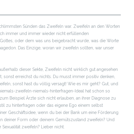
r schlimmsten Sünden das Zweifeln war. Zweifeln an den Worten
ich immer und immer wieder nicht erfüllenden
Gottes, oder dem was uns beigebracht wurde, was die Worte
agedon. Das Einzige, woran wir zweifeln sollten, war unser
ßerhalb dieser Sekte, Zweifeln nicht wirklich gut angesehen
lst, sonst erreichst du nichts. Du musst immer positiv denken,
weifeln, sonst hast du völlig versagt! Wie es mir geht? Gut, und
 niemals-zweifeln-niemals-hinterfragen-Ideal hat schon so
m Beispiel Ärzte sich nicht erlauben, an ihrer Diagnose zu
stil zu hinterfragen oder das eigene Ego einem selbst
deiner Geschäftsidee, wenn du bei der Bank um eine Förderung
er an deiner Form oder deinem Gemütszustand zweifeln? Und
 Sexualität zweifeln? Lieber nicht.