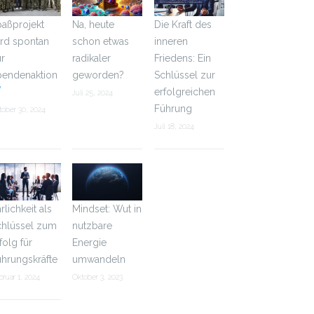
aßprojekt
Na, heute
Die Kraft des
rd spontan
schon etwas
inneren
r
radikaler
Friedens: Ein
pendenaktion
geworden?
Schlüssel zur
erfolgreichen
Juli 25, 2024
Führung
tober 30, 2024
Juli 18, 2024
Mindset: Wut in
rlichkeit als
nutzbare
chlüssel zum
Energie
folg für
umwandeln
hrungskräfte
Oktober 3, 2023
bruar 1, 2024