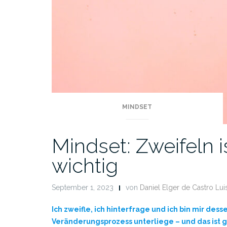
MINDSET
Mindset: Zweifeln is
wichtig
September 1, 2023
von
Daniel Elger de Castro Lui
Ich zweifle, ich hinterfrage und ich bin mir des
Veränderungsprozess unterliege – und das ist gu