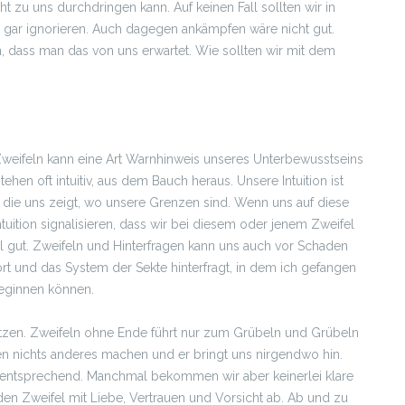
 zu uns durchdringen kann. Auf keinen Fall sollten wir in
gar ignorieren. Auch dagegen ankämpfen wäre nicht gut.
n, dass man das von uns erwartet. Wie sollten wir mit dem
. Zweifeln kann eine Art Warnhinweis unseres Unterbewusstseins
tehen oft intuitiv, aus dem Bauch heraus. Unsere Intuition ist
d die uns zeigt, wo unsere Grenzen sind. Wenn uns auf diese
uition signalisieren, dass wir bei diesem oder jenem Zweifel
al gut. Zweifeln und Hinterfragen kann uns auch vor Schaden
hört und das System der Sekte hinterfragt, in dem ich gefangen
beginnen können.
tzen. Zweifeln ohne Ende führt nur zum Grübeln und Grübeln
nnen nichts anderes machen und er bringt uns nirgendwo hin.
mentsprechend. Manchmal bekommen wir aber keinerlei klare
n Zweifel mit Liebe, Vertrauen und Vorsicht ab. Ab und zu