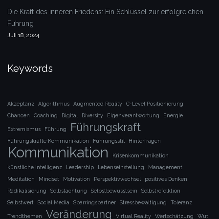
Die Kraft des inneren Friedens: Ein Schlüssel zur erfolgreichen
Führung
Juli 18, 2024
Keywords
Akzeptanz
Algorithmus
Augmented Reality
C-Level Positionierung
Chancen
Coaching
Digital
Diversity
Eigenverantwortung
Energie
Führungskraft
Extremismus
Führung
Führungskräfte Kommunikation
Führungsstil
Hinterfragen
Kommunikation
Krisenkommunikation
künstliche Intelligenz
Leadership
Lebenseinstellung
Management
Meditation
Mindset
Motivation
Perspektivwechsel
positives Denken
Radikalisierung
Selbstachtung
Selbstbewusstsein
Selbstrefelktion
Selbstwert
Social Media
Sparringspartner
Stressbewältigung
Toleranz
Veränderung
Trendthemen
Virtual Reality
Wertschätzung
Wut