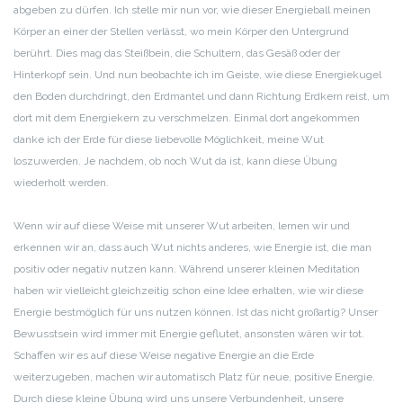
abgeben zu dürfen. Ich stelle mir nun vor, wie dieser Energieball meinen
Körper an einer der Stellen verlässt, wo mein Körper den Untergrund
berührt. Dies mag das Steißbein, die Schultern, das Gesäß oder der
Hinterkopf sein. Und nun beobachte ich im Geiste, wie diese Energiekugel
den Boden durchdringt, den Erdmantel und dann Richtung Erdkern reist, um
dort mit dem Energiekern zu verschmelzen. Einmal dort angekommen
danke ich der Erde für diese liebevolle Möglichkeit, meine Wut
loszuwerden. Je nachdem, ob noch Wut da ist, kann diese Übung
wiederholt werden.
Wenn wir auf diese Weise mit unserer Wut arbeiten, lernen wir und
erkennen wir an, dass auch Wut nichts anderes, wie Energie ist, die man
positiv oder negativ nutzen kann. Während unserer kleinen Meditation
haben wir vielleicht gleichzeitig schon eine Idee erhalten, wie wir diese
Energie bestmöglich für uns nutzen können. Ist das nicht großartig? Unser
Bewusstsein wird immer mit Energie geflutet, ansonsten wären wir tot.
Schaffen wir es auf diese Weise negative Energie an die Erde
weiterzugeben, machen wir automatisch Platz für neue, positive Energie.
Durch diese kleine Übung wird uns unsere Verbundenheit, unsere