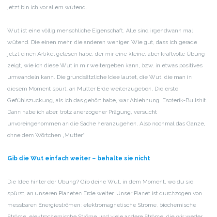
jetzt bin ich vor allem wütend.
Wut ist eine völlig menschliche Eigenschaft. Alle sind irgendwann mal
wütend. Die einen mehr, die anderen weniger. Wie gut, dass ich gerade
jetzt einen Artikel gelesen habe, der mir eine kleine, aber kraftvolle Übung
zeigt, wie ich diese Wut in mir weitergeben kann, bzw. in etwas positives
umwandeln kann. Die grundsätzliche Idee lautet, die Wut, die man in
diesem Moment spürt, an Mutter Erde weiterzugeben. Die erste
Gefühlszuckung, als ich das gehört habe, war Ablehnung. Esoterik-Bullshit.
Dann habe ich aber, trotz anerzogener Prägung, versucht
unvoreingenommen an die Sache heranzugehen. Also nochmal das Ganze,
ohne dem Wörtchen „Mutter“.
Gib die Wut einfach weiter – behalte sie nicht
Die Idee hinter der Übung? Gib deine Wut, in dem Moment, wo du sie
spürst, an unseren Planeten Erde weiter. Unser Planet ist durchzogen von
messbaren Energieströmen: elektromagnetische Ströme, biochemische
Ströme, elektrochemische Ströme und viele andere Ströme, die wir weder