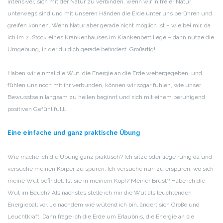
intensiver, sich mit der Natur zu verbinden, wenn wir in freier Natur
unterwegs sind und mit unseren Händen die Erde unter uns berühren und
greifen können. Wenn Natur aber gerade nicht möglich ist – wie bei mir, da
ich im 2. Stock eines Krankenhauses im Krankenbett liege – dann nutze die
Umgebung, in der du dich gerade befindest. Großartig!
Haben wir einmal die Wut, die Energie an die Erde weitergegeben, und
fühlen uns noch mit ihr verbunden, können wir sogar fühlen, wie unser
Bewusstsein langsam zu heilen beginnt und sich mit einem beruhigend
positiven Gefühl füllt.
Eine einfache und ganz praktische Übung
Wie mache ich die Übung ganz praktisch? Ich sitze oder liege ruhig da und
versuche meinen Körper zu spüren. Ich versuche nun zu erspüren, wo sich
meine Wut befindet. Ist sie in meinem Kopf? Meiner Brust? Habe ich die
Wut im Bauch? Als nächstes stelle ich mir die Wut als leuchtenden
Energieball vor. Je nachdem wie wütend ich bin, ändert sich Größe und
Leuchtkraft. Dann frage ich die Erde um Erlaubnis, die Energie an sie