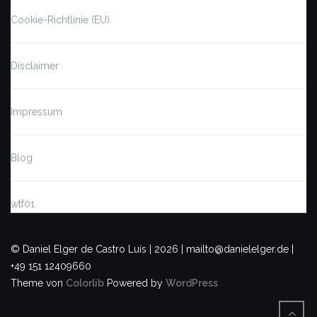
Cookie-Richtlinie (EU)
Disclaimer
Impressum
Blog
wtf01
© Daniel Elger de Castro Luís | 2026 | mailto@danielelger.de |
+49 151 12409660
Theme von
Colorlib
Powered by
WordPress