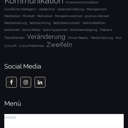
Kommunikation
Krisenkommunikation
künstliche Intelligenz
Leadership
Lebenseinstellung
Management
Meditation
Mindset
Motivation
Perspektivwechsel
positives Denken
Radikalisierung
Selbstachtung
Selbstbewusstsein
Selbstrefelktion
Selbstwert
Social Media
Sparringspartner
Stressbewältigung
Toleranz
Veränderung
Trendthemen
Virtual Reality
Wertschätzung
Wut
Zweifeln
Zukunft
Zukunftsthemen
Social Media
Menü
Home