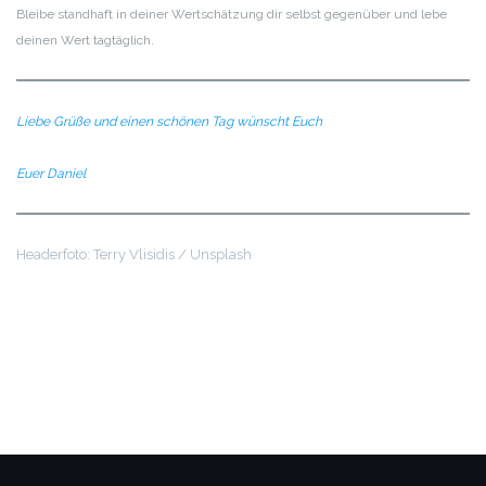
Bleibe standhaft in deiner Wertschätzung dir selbst gegenüber und lebe
deinen Wert tagtäglich.
Liebe Grüße und einen schönen Tag wünscht Euch
Euer Daniel
Headerfoto: Terry Vlisidis / Unsplash