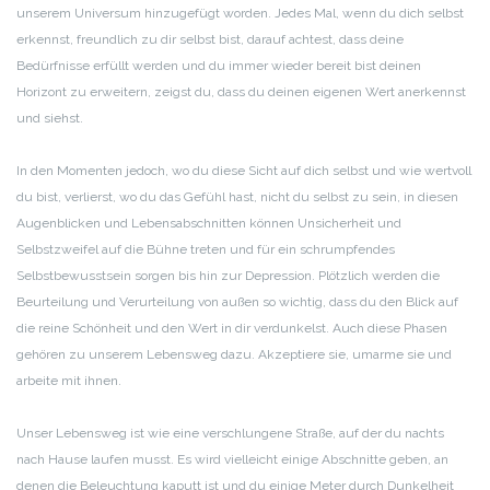
unserem Universum hinzugefügt worden. Jedes Mal, wenn du dich selbst
erkennst, freundlich zu dir selbst bist, darauf achtest, dass deine
Bedürfnisse erfüllt werden und du immer wieder bereit bist deinen
Horizont zu erweitern, zeigst du, dass du deinen eigenen Wert anerkennst
und siehst.
In den Momenten jedoch, wo du diese Sicht auf dich selbst und wie wertvoll
du bist, verlierst, wo du das Gefühl hast, nicht du selbst zu sein, in diesen
Augenblicken und Lebensabschnitten können Unsicherheit und
Selbstzweifel auf die Bühne treten und für ein schrumpfendes
Selbstbewusstsein sorgen bis hin zur Depression. Plötzlich werden die
Beurteilung und Verurteilung von außen so wichtig, dass du den Blick auf
die reine Schönheit und den Wert in dir verdunkelst. Auch diese Phasen
gehören zu unserem Lebensweg dazu. Akzeptiere sie, umarme sie und
arbeite mit ihnen.
Unser Lebensweg ist wie eine verschlungene Straße, auf der du nachts
nach Hause laufen musst. Es wird vielleicht einige Abschnitte geben, an
denen die Beleuchtung kaputt ist und du einige Meter durch Dunkelheit