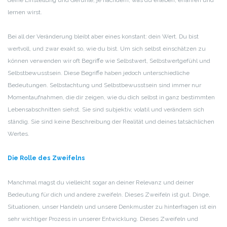
deine Einstellung und Gefühle, je nachdem, was du erleben, erfahren und
lernen wirst.
Bei all der Veränderung bleibt aber eines konstant: dein Wert. Du bist
wertvoll, und zwar exakt so, wie du bist. Um sich selbst einschätzen zu
können verwenden wir oft Begriffe wie Selbstwert, Selbstwertgefühl und
Selbstbewusstsein. Diese Begriffe haben jedoch unterschiedliche
Bedeutungen. Selbstachtung und Selbstbewusstsein sind immer nur
Momentaufnahmen, die dir zeigen, wie du dich selbst in ganz bestimmten
Lebensabschnitten siehst. Sie sind subjektiv, volatil und verändern sich
ständig. Sie sind keine Beschreibung der Realität und deines tatsächlichen
Wertes.
Die Rolle des Zweifelns
Manchmal magst du vielleicht sogar an deiner Relevanz und deiner
Bedeutung für dich und andere zweifeln. Dieses Zweifeln ist gut. Dinge,
Situationen, unser Handeln und unsere Denkmuster zu hinterfragen ist ein
sehr wichtiger Prozess in unserer Entwicklung. Dieses Zweifeln und