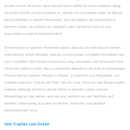
laufen musst. Willst du nach Hause? Dann bleibt dir nichts anderes übrig,
als einen Schritt vor den anderen zu setzen, bis es wieder heller ist. Bei all
der Dunkelheit in diesen Momenten, sind das jedoch die Abschnitte in
deinem Leben, aus denen du meistens sehr viel lernen kannst und
erleuchtet aus der Dunkelheit trittst.
Erinnere dich in solchen Momenten daran, dass du als Individuum extrem
wertvoll bist, schon deshalb, weil du unverrückbar mit jedem einzelnen von
uns, mit jedem Teil dieses Universums, eng verwoben und verbunden bist.
Ohne dich geht es nicht. Das zu erkennen erlaubt es dir auch in schwierigen
Phasen deines Lebens Freude zu finden, Zuversicht und Motivation, um
weiterzumachen. Und da der Wert, den du hast, nicht von den Erwartungen
anderer abhängt, darfst du all die Fehler in deinem Leben und die
Misserfolge als das sehen, was sie sind: einfach nur ein Teilstück auf
deinem Lebensweg, aus dem du lernen, wachsen und gestärkt
hervorkommen wirst.
Vom Tropfen zum Ozean