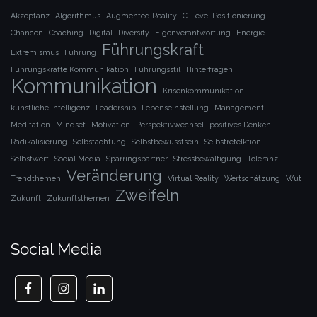
Akzeptanz
Algorithmus
Augmented Reality
C-Level Positionierung
Chancen
Coaching
Digital
Diversity
Eigenverantwortung
Energie
Führungskraft
Extremismus
Führung
Führungskräfte Kommunikation
Führungsstil
Hinterfragen
Kommunikation
Krisenkommunikation
künstliche Intelligenz
Leadership
Lebenseinstellung
Management
Meditation
Mindset
Motivation
Perspektivwechsel
positives Denken
Radikalisierung
Selbstachtung
Selbstbewusstsein
Selbstrefelktion
Selbstwert
Social Media
Sparringspartner
Stressbewältigung
Toleranz
Veränderung
Trendthemen
Virtual Reality
Wertschätzung
Wut
Zweifeln
Zukunft
Zukunftsthemen
Social Media