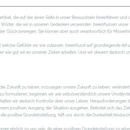
hikel, die auf der einen Seite in unser Bewusstsein hineinfahren und
e Wörter, die wir in unseren Gedanken verwenden, beeinflussen unser 
er Glück bewegen. Sie können aber auch verantwortlich für Misserfolg
welche Gefühle wir wie zulassen, beeinflusst auf grundlegende Art 
er wie gut wir an unseren Zielen arbeiten. Und wir steuern dadurch u
 die Zukunft zu haben, sozusagen unsere Zukunft zu lieben, veränder
zu formulieren, beginnen wir wie selbstverständlich unsere Umstände 
halten wir dadurch Kontrolle über unser Leben. Herausforderungen d
inem positiven Ausgang der Situation ausgehen. Befindet sich das Zie
ie positive Grundeinstellung, hilft uns durch die Dunkelheit hindurch
 immer ehrlich zu uns sein. An einer positiven Grundeinstellung zu arbe