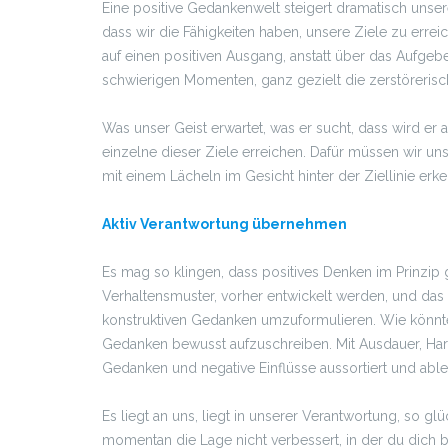
Eine positive Gedankenwelt steigert dramatisch unse
dass wir die Fähigkeiten haben, unsere Ziele zu erre
auf einen positiven Ausgang, anstatt über das Aufge
schwierigen Momenten, ganz gezielt die zerstöreris
Was unser Geist erwartet, was er sucht, dass wird er
einzelne dieser Ziele erreichen. Dafür müssen wir un
mit einem Lächeln im Gesicht hinter der Ziellinie erk
Aktiv Verantwortung übernehmen
Es mag so klingen, dass positives Denken im Prinzip g
Verhaltensmuster, vorher entwickelt werden, und das 
konstruktiven Gedanken umzuformulieren. Wie könnten 
Gedanken bewusst aufzuschreiben. Mit Ausdauer, Hart
Gedanken und negative Einflüsse aussortiert und able
Es liegt an uns, liegt in unserer Verantwortung, so g
momentan die Lage nicht verbessert, in der du dich be