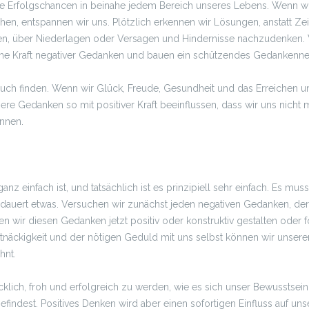
re Erfolgschancen in beinahe jedem Bereich unseres Lebens. Wenn wir
ichen, entspannen wir uns. Plötzlich erkennen wir Lösungen, anstatt
ben, über Niederlagen oder Versagen und Hindernisse nachzudenken. 
che Kraft negativer Gedanken und bauen ein schützendes Gedankennet
 auch finden. Wenn wir Glück, Freude, Gesundheit und das Erreichen 
sere Gedanken so mit positiver Kraft beeinflussen, dass wir uns nic
ennen.
anz einfach ist, und tatsächlich ist es prinzipiell sehr einfach. Es m
dauert etwas. Versuchen wir zunächst jeden negativen Gedanken, der u
wir diesen Gedanken jetzt positiv oder konstruktiv gestalten oder for
näckigkeit und der nötigen Geduld mit uns selbst können wir unseren 
hnt.
lücklich, froh und erfolgreich zu werden, wie es sich unser Bewusstsei
findest. Positives Denken wird aber einen sofortigen Einfluss auf uns