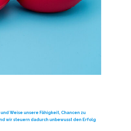
 und Weise unsere Fähigkeit, Chancen zu
Und wir steuern dadurch unbewusst den Erfolg