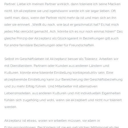
Partner. Liebe ich meinen Partner wirklich, dann toleriere ich seine Macken
nicht. Ich akzeptiere sie und irgendwann werde ich sie sogar lieben. Oft
sieht man, dass, wenn der Partner nicht mehr da ist und man sich an ihn
oder sie erinnert. „Weißt du noch, wie laut er geschmatzt hat? Es hat mich
jedes Mal verrückt gemacht. Ach, könnte ich es nur noch einmal hören!“ Das
gleiche Prinzip der Akzeptanz als Glücksgarant in Beziehungen gilt auch
für andre familiäre Beziehungen oder für Freundschaften.
Selbst im Geschäftsleben ist Akzeptanz besser als Toleranz. Arbeiten wir
mit Dienstleistern, Partnern oder Kunden aus anderen Ländern und
Kulturen, könnte eine tolerante Einstellung kontraproduktiv sein. Eine
akzeptierende Einstellung kann zur Bereicherung der Geschäftsbeziehung
und zu mehr Erfolg führen. Und Mitarbeiter mit alternativen
Lebensmodellen, aus anderen Kulturen und mit individuellen Eigenheiten
fühlen sich zugehörig und wohl, wenn sie akzeptiert und nicht nur toleriert
werden.
Akzeptanz ist etwas, woran wir arbeiten müssen, vor allem in
Führungspositionen. Bei Kindern ist sie ein natürliches Mitbringsel ab der