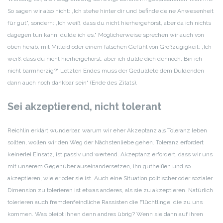
So sagen wir also nicht: „Ich stehe hinter dir und befinde deine Anwesenheit
für gut“, sondern: „Ich weiß, dass du nicht hierhergehörst, aber da ich nichts
dagegen tun kann, dulde ich es.“ Möglicherweise sprechen wir auch von
oben herab, mit Mitleid oder einem falschen Gefühl von Großzügigkeit: „Ich
weiß, dass du nicht hierhergehörst, aber ich dulde dich dennoch. Bin ich
nicht barmherzig?“ Letzten Endes muss der Geduldete dem Duldenden
dann auch noch dankbar sein“ (Ende des Zitats).
Sei akzeptierend, nicht tolerant
Reichlin erklärt wunderbar, warum wir eher Akzeptanz als Toleranz leben
sollten, wollen wir den Weg der Nächstenliebe gehen. Toleranz erfordert
keinerlei Einsatz, ist passiv und wertend. Akzeptanz erfordert, dass wir uns
mit unserem Gegenüber auseinandersetzen, ihn gutheißen und so
akzeptieren, wie er oder sie ist. Auch eine Situation politischer oder sozialer
Dimension zu tolerieren ist etwas anderes, als sie zu akzeptieren. Natürlich
tolerieren auch fremdenfeindliche Rassisten die Flüchtlinge, die zu uns
kommen. Was bleibt ihnen denn andres übrig? Wenn sie dann auf ihren