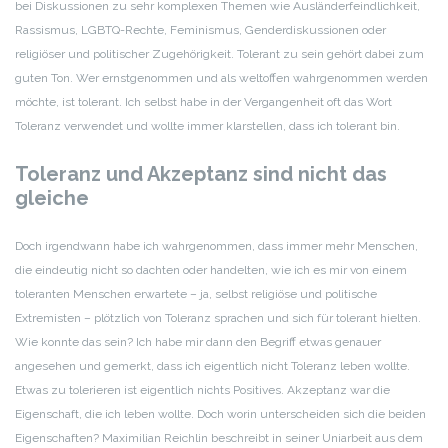
bei Diskussionen zu sehr komplexen Themen wie Ausländerfeindlichkeit,
Rassismus, LGBTQ-Rechte, Feminismus, Genderdiskussionen oder
religiöser und politischer Zugehörigkeit. Tolerant zu sein gehört dabei zum
guten Ton. Wer ernstgenommen und als weltoffen wahrgenommen werden
möchte, ist tolerant. Ich selbst habe in der Vergangenheit oft das Wort
Toleranz verwendet und wollte immer klarstellen, dass ich tolerant bin.
Toleranz und Akzeptanz sind nicht das
gleiche
Doch irgendwann habe ich wahrgenommen, dass immer mehr Menschen,
die eindeutig nicht so dachten oder handelten, wie ich es mir von einem
toleranten Menschen erwartete – ja, selbst religiöse und politische
Extremisten – plötzlich von Toleranz sprachen und sich für tolerant hielten.
Wie konnte das sein? Ich habe mir dann den Begriff etwas genauer
angesehen und gemerkt, dass ich eigentlich nicht Toleranz leben wollte.
Etwas zu tolerieren ist eigentlich nichts Positives. Akzeptanz war die
Eigenschaft, die ich leben wollte. Doch worin unterscheiden sich die beiden
Eigenschaften? Maximilian Reichlin beschreibt in seiner Uniarbeit aus dem