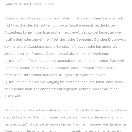
Jahre 2016 den Unterschied so:
„Toleranz und Akzeptanz sind, einmal nur ihrer sprachlichen Gehalte nach,
nicht das Gleiche. Betrachten wir beide Begriffe einmal mit der Lupe:
Akzeptanz kommt vom lateinischen „accipere“, was so viel bedeutet wie
„gutheißen“ oder „annehmen“. Der deutsche Germanist Günther Drosdowski
definierte die Akzeptanz als die Bereitschaft, etwas oder jemanden zu
akzeptieren, ein fremdes Gedankengut also im reinen Wortsinne
„gutzuheißen“. Toleranz stammt ebenfalls aus dem Lateinischen. Das Verb
„tolerare“ bedeutet so viel wie „erdulden“ oder „ertragen“. Hier tut sich
bereits ein Unterschied der Bedeutungen auf: Während etwas
„gutzuheißen“ ein aktiver Vorgang ist, erscheint das „erdulden“ eher passiv,
so als könne man sich ohnehin nicht dagegen wehren, was da auf einen
zukommt.
Da enden die Unterschiede aber noch nicht. Auch die Konnotation spielt eine
gewichtige Rolle. Wenn wir sagen, wir „dulden“ etwas oder irgendjemand
sei „geduldet“, ist das selten etwas Gutes. Vielmehr nehmen wir dabei eine
Wertung vor, die Ausgrenzung schwingt bereits im gesprochenen Wort mit.