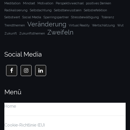
Meditation
Mindset
Motivation
Perspektivwechsel
positives Denken
Radikalisierung
Selbstachtung
Selbstbewusstsein
Selbstrefelktion
Selbstwert
Social Media
Sparringspartner
Stressbewältigung
Toleranz
Veränderung
Trendthemen
Virtual Reality
Wertschätzung
Wut
Zweifeln
Zukunft
Zukunftsthemen
Social Media
Menü
Home
Cookie-Richtlinie (EU)