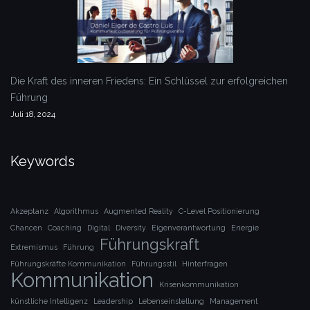
Die Kraft des inneren Friedens: Ein Schlüssel zur erfolgreichen
Führung
Juli 18, 2024
Keywords
Akzeptanz
Algorithmus
Augmented Reality
C-Level Positionierung
Chancen
Coaching
Digital
Diversity
Eigenverantwortung
Energie
Führungskraft
Extremismus
Führung
Führungskräfte Kommunikation
Führungsstil
Hinterfragen
Kommunikation
Krisenkommunikation
künstliche Intelligenz
Leadership
Lebenseinstellung
Management