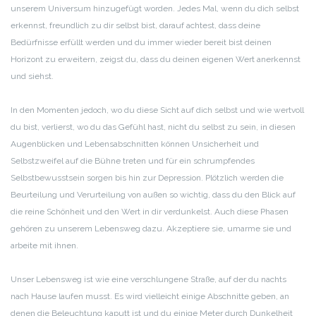
unserem Universum hinzugefügt worden. Jedes Mal, wenn du dich selbst
erkennst, freundlich zu dir selbst bist, darauf achtest, dass deine
Bedürfnisse erfüllt werden und du immer wieder bereit bist deinen
Horizont zu erweitern, zeigst du, dass du deinen eigenen Wert anerkennst
und siehst.
In den Momenten jedoch, wo du diese Sicht auf dich selbst und wie wertvoll
du bist, verlierst, wo du das Gefühl hast, nicht du selbst zu sein, in diesen
Augenblicken und Lebensabschnitten können Unsicherheit und
Selbstzweifel auf die Bühne treten und für ein schrumpfendes
Selbstbewusstsein sorgen bis hin zur Depression. Plötzlich werden die
Beurteilung und Verurteilung von außen so wichtig, dass du den Blick auf
die reine Schönheit und den Wert in dir verdunkelst. Auch diese Phasen
gehören zu unserem Lebensweg dazu. Akzeptiere sie, umarme sie und
arbeite mit ihnen.
Unser Lebensweg ist wie eine verschlungene Straße, auf der du nachts
nach Hause laufen musst. Es wird vielleicht einige Abschnitte geben, an
denen die Beleuchtung kaputt ist und du einige Meter durch Dunkelheit