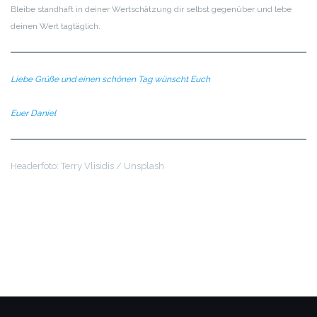
Bleibe standhaft in deiner Wertschätzung dir selbst gegenüber und lebe
deinen Wert tagtäglich.
Liebe Grüße und einen schönen Tag wünscht Euch
Euer Daniel
Headerfoto: Terry Vlisidis / Unsplash