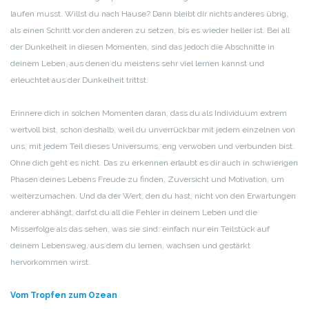
laufen musst. Willst du nach Hause? Dann bleibt dir nichts anderes übrig,
als einen Schritt vor den anderen zu setzen, bis es wieder heller ist. Bei all
der Dunkelheit in diesen Momenten, sind das jedoch die Abschnitte in
deinem Leben, aus denen du meistens sehr viel lernen kannst und
erleuchtet aus der Dunkelheit trittst.
Erinnere dich in solchen Momenten daran, dass du als Individuum extrem
wertvoll bist, schon deshalb, weil du unverrückbar mit jedem einzelnen von
uns, mit jedem Teil dieses Universums, eng verwoben und verbunden bist.
Ohne dich geht es nicht. Das zu erkennen erlaubt es dir auch in schwierigen
Phasen deines Lebens Freude zu finden, Zuversicht und Motivation, um
weiterzumachen. Und da der Wert, den du hast, nicht von den Erwartungen
anderer abhängt, darfst du all die Fehler in deinem Leben und die
Misserfolge als das sehen, was sie sind: einfach nur ein Teilstück auf
deinem Lebensweg, aus dem du lernen, wachsen und gestärkt
hervorkommen wirst.
Vom Tropfen zum Ozean