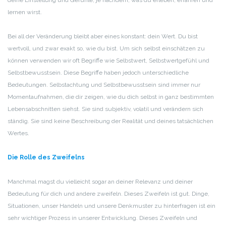
deine Einstellung und Gefühle, je nachdem, was du erleben, erfahren und
lernen wirst.
Bei all der Veränderung bleibt aber eines konstant: dein Wert. Du bist
wertvoll, und zwar exakt so, wie du bist. Um sich selbst einschätzen zu
können verwenden wir oft Begriffe wie Selbstwert, Selbstwertgefühl und
Selbstbewusstsein. Diese Begriffe haben jedoch unterschiedliche
Bedeutungen. Selbstachtung und Selbstbewusstsein sind immer nur
Momentaufnahmen, die dir zeigen, wie du dich selbst in ganz bestimmten
Lebensabschnitten siehst. Sie sind subjektiv, volatil und verändern sich
ständig. Sie sind keine Beschreibung der Realität und deines tatsächlichen
Wertes.
Die Rolle des Zweifelns
Manchmal magst du vielleicht sogar an deiner Relevanz und deiner
Bedeutung für dich und andere zweifeln. Dieses Zweifeln ist gut. Dinge,
Situationen, unser Handeln und unsere Denkmuster zu hinterfragen ist ein
sehr wichtiger Prozess in unserer Entwicklung. Dieses Zweifeln und