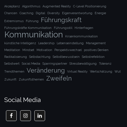
Akzeptanz
Algorithmus
Augmented Reality
C-Level Positionierung
Chancen
Coaching
Digital
Diversity
Eigenverantwortung
Energie
Führungskraft
Extremismus
Führung
Führungskräfte Kommunikation
Führungsstil
Hinterfragen
Kommunikation
Krisenkommunikation
künstliche Intelligenz
Leadership
Lebenseinstellung
Management
Meditation
Mindset
Motivation
Perspektivwechsel
positives Denken
Radikalisierung
Selbstachtung
Selbstbewusstsein
Selbstrefelktion
Selbstwert
Social Media
Sparringspartner
Stressbewältigung
Toleranz
Veränderung
Trendthemen
Virtual Reality
Wertschätzung
Wut
Zweifeln
Zukunft
Zukunftsthemen
Social Media