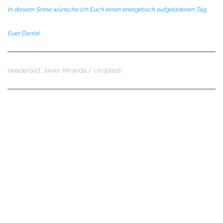
In diesem Sinne wünsche ich Euch einen energetisch aufgeladenen Tag.
Euer Daniel
Headerbild: Javier Miranda / Unsplash
Sind Sie bereit, Ihre Wut in positive Energie
umzuwandeln? Kontaktieren Sie mich, um Ihre Reise zu
beginnen! Bitte beantworten Sie die folgenden Fragen,
damit ich Ihre Bedürfnisse besser verstehen kann: