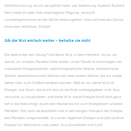
Gefühlszuckung, als ich das gehört habe, war Ablehnung. Esoterik-Bullshit.
Dann habe ich aber, trotz anerzogener Prägung, versucht
unvoreingenommen an die Sache heranzugehen. Also nochmal das Ganze,
ohne dem Wörtchen „Mutter“.
Gib die Wut einfach weiter – behalte sie nicht
Die Idee hinter der Übung? Gib deine Wut, in dem Moment, wo du sie
spürst, an unseren Planeten Erde weiter. Unser Planet ist durchzogen von
messbaren Energieströmen: elektromagnetische Ströme, biochemische
Ströme, elektrochemische Ströme und viele andere Ströme, die wir weder
sehen noch zum Großteil erklären können. Stell dir vor, deine Wut ist
Energie, wie Strom, die durch dich an die Erde weitergegeben wird. Nun
versuche zu visualisieren, wie diese Wut, diese Energie durch dich ganz
tief in die Erde dringt, durch den Mantel bis hin zum Energiekern unseres
Planeten. Dort wird sie absorbiert und in den ewigen Kreislauf der Energie
des Planeten umgewandelt. Aus einer negativen Energie wird dort positive
Energie für Wachstum und Leben. Aus Dunkelheit wird Licht.