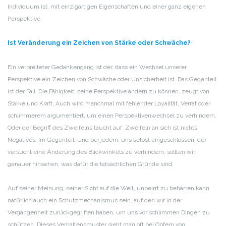
Individuum ist, mit einzigartigen Eigenschaften und einer ganz eigenen
Perspektive.
Ist Veränderung ein Zeichen von Stärke oder Schwäche?
Ein verbreiteter Gedankengang ist der, dass ein Wechsel unserer
Perspektive ein Zeichen von Schwäche oder Unsicherheit ist. Das Gegenteil
ist der Fall. Die Fähigkeit, seine Perspektive ändern zu können, zeugt von
Stärke und Kraft. Auch wird manchmal mit fehlender Loyalität, Verrat oder
schlimmerem argumentiert, um einen Perspektivenwechsel zu verhindern.
Oder der Begriff des Zweifelns taucht auf. Zweifeln an sich ist nichts
Negatives. Im Gegenteil. Und bei jedem, uns selbst eingeschlossen, der
versucht eine Änderung des Blickwinkels zu verhindern, sollten wir
genauer hinsehen, was dafür die tatsächlichen Gründe sind.
Auf seiner Meinung, seiner Sicht auf die Welt, unbeirrt zu beharren kann
natürlich auch ein Schutzmechanismus sein, auf den wir in der
Vergangenheit zurückgegriffen haben, um uns vor schlimmen Dingen zu
schützen. Dieses Verhaltensmuster sieht man oft bei Opfern von