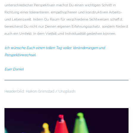
unterschiedlicher Perspektiven machst Du einen wichtigen Schritt in
Richtung einer toleranteren, empathischeren und konstruktiven Arbeits-
und Lebenswelt. Indem Du Raum für verschiedene Sichtweisen schaffst,
bereicherst Du nicht nur Deinen eigenen Erfahrungsschatz, sondern förderst
auch ein Umfeld, in dem Vielfalt und Individualität gedeihen können.
Ich wünsche Euch einen tollen Tag voller Veränderungen und
Perspektivwechsel.
Euer Daniel
Headerbild: Hakon Grimstad / Unsplash