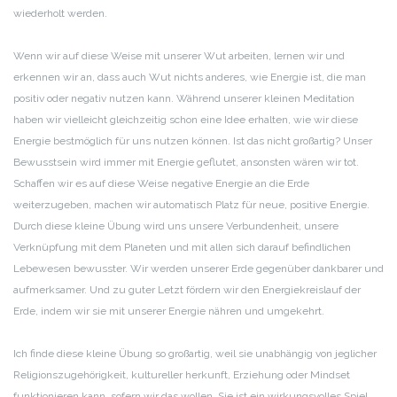
wiederholt werden.
Wenn wir auf diese Weise mit unserer Wut arbeiten, lernen wir und
erkennen wir an, dass auch Wut nichts anderes, wie Energie ist, die man
positiv oder negativ nutzen kann. Während unserer kleinen Meditation
haben wir vielleicht gleichzeitig schon eine Idee erhalten, wie wir diese
Energie bestmöglich für uns nutzen können. Ist das nicht großartig? Unser
Bewusstsein wird immer mit Energie geflutet, ansonsten wären wir tot.
Schaffen wir es auf diese Weise negative Energie an die Erde
weiterzugeben, machen wir automatisch Platz für neue, positive Energie.
Durch diese kleine Übung wird uns unsere Verbundenheit, unsere
Verknüpfung mit dem Planeten und mit allen sich darauf befindlichen
Lebewesen bewusster. Wir werden unserer Erde gegenüber dankbarer und
aufmerksamer. Und zu guter Letzt fördern wir den Energiekreislauf der
Erde, indem wir sie mit unserer Energie nähren und umgekehrt.
Ich finde diese kleine Übung so großartig, weil sie unabhängig von jeglicher
Religionszugehörigkeit, kultureller herkunft, Erziehung oder Mindset
funktionieren kann, sofern wir das wollen. Sie ist ein wirkungsvolles Spiel