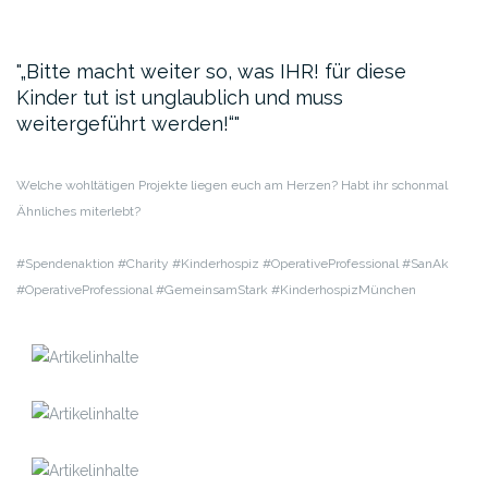
„Bitte macht weiter so, was IHR! für diese
Kinder tut ist unglaublich und muss
weitergeführt werden!“
Welche wohltätigen Projekte liegen euch am Herzen? Habt ihr schonmal
Ähnliches miterlebt?
#Spendenaktion #Charity #Kinderhospiz #OperativeProfessional #SanAk
#OperativeProfessional #GemeinsamStark #KinderhospizMünchen