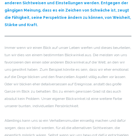
anderen Sichtweisen und Einstellungen werden. Entgegen der
gängigen Meinung, dass es ein Zeichen von Schwäche ist, zeugt
die Fähigkeit, seine Perspektive ändern zu können, von Weisheit,
Stärke und Kraft.
Immer wenn wir einen Blick auf unser Leben werfen und dieses beurteilen,
tun wir dies von einem bestimmten Blickwinkel aus. Die meisten von uns
favorisieren den einen oder anderen Blickwinkel auf die Welt, an den wir
uns gewöhnt haben. Zum Beispiel könnte es sein, dass wir eher emotional
auf die Dinge blicken und den finanziellen Aspekt völlig außen vor lassen.
Oder wir blicken eher detailversessen auf Ereignisse, anstatt das große
Ganze im Blick zu behalten. Bis zu einem gewissen Grad ist das auch
absolut kein Problem. Unser eigener Blickwinkel ist eine weitere Farbe
unserer bunten, individuellen Persönlichkeit.
Allerdings kann uns so ein Verhaltensmuster einseitig machen und dafür
sorgen, dass wir blind werden, für all die alternativen Sichtweisen, die
eigentlich möglich wären. Selbst wenn wir uns bewusst dafür entschieden