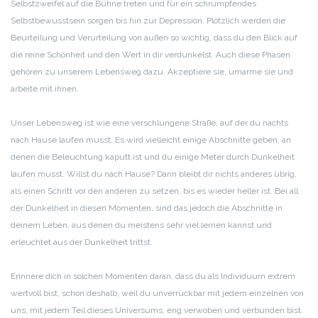
Selbstzweifel auf die Bühne treten und für ein schrumpfendes
Selbstbewusstsein sorgen bis hin zur Depression. Plötzlich werden die
Beurteilung und Verurteilung von außen so wichtig, dass du den Blick auf
die reine Schönheit und den Wert in dir verdunkelst. Auch diese Phasen
gehören zu unserem Lebensweg dazu. Akzeptiere sie, umarme sie und
arbeite mit ihnen.
Unser Lebensweg ist wie eine verschlungene Straße, auf der du nachts
nach Hause laufen musst. Es wird vielleicht einige Abschnitte geben, an
denen die Beleuchtung kaputt ist und du einige Meter durch Dunkelheit
laufen musst. Willst du nach Hause? Dann bleibt dir nichts anderes übrig,
als einen Schritt vor den anderen zu setzen, bis es wieder heller ist. Bei all
der Dunkelheit in diesen Momenten, sind das jedoch die Abschnitte in
deinem Leben, aus denen du meistens sehr viel lernen kannst und
erleuchtet aus der Dunkelheit trittst.
Erinnere dich in solchen Momenten daran, dass du als Individuum extrem
wertvoll bist, schon deshalb, weil du unverrückbar mit jedem einzelnen von
uns, mit jedem Teil dieses Universums, eng verwoben und verbunden bist.