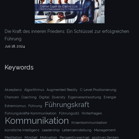
Die Kraft des inneren Friedens: Ein Schlüssel zur erfolgreichen
Führung
Juli 18, 2024
Keywords
Akzeptanz
Algorithmus
Augmented Reality
C-Level Positionierung
Chancen
Coaching
Digital
Diversity
Eigenverantwortung
Energie
Führungskraft
Extremismus
Führung
Führungskräfte Kommunikation
Führungsstil
Hinterfragen
Kommunikation
Krisenkommunikation
künstliche Intelligenz
Leadership
Lebenseinstellung
Management
Meditation
Mindset
Motivation
Perspektivwechsel
positives Denken