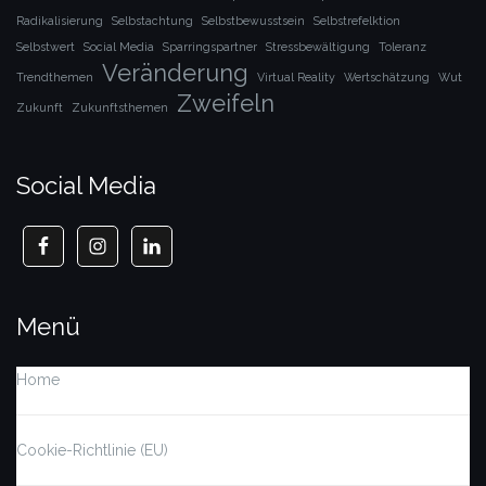
Radikalisierung
Selbstachtung
Selbstbewusstsein
Selbstrefelktion
Selbstwert
Social Media
Sparringspartner
Stressbewältigung
Toleranz
Veränderung
Trendthemen
Virtual Reality
Wertschätzung
Wut
Zweifeln
Zukunft
Zukunftsthemen
Social Media
Menü
Home
Cookie-Richtlinie (EU)