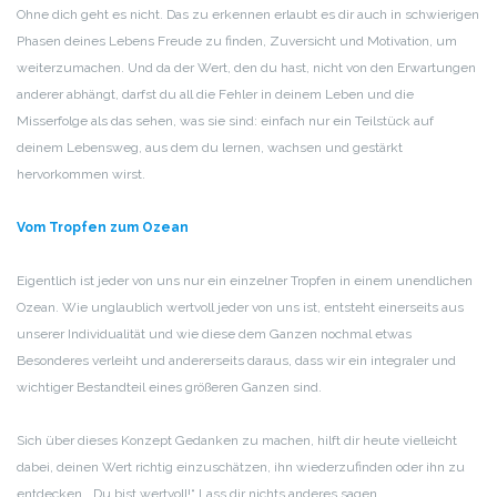
Ohne dich geht es nicht. Das zu erkennen erlaubt es dir auch in schwierigen
Phasen deines Lebens Freude zu finden, Zuversicht und Motivation, um
weiterzumachen. Und da der Wert, den du hast, nicht von den Erwartungen
anderer abhängt, darfst du all die Fehler in deinem Leben und die
Misserfolge als das sehen, was sie sind: einfach nur ein Teilstück auf
deinem Lebensweg, aus dem du lernen, wachsen und gestärkt
hervorkommen wirst.
Vom Tropfen zum Ozean
Eigentlich ist jeder von uns nur ein einzelner Tropfen in einem unendlichen
Ozean. Wie unglaublich wertvoll jeder von uns ist, entsteht einerseits aus
unserer Individualität und wie diese dem Ganzen nochmal etwas
Besonderes verleiht und andererseits daraus, dass wir ein integraler und
wichtiger Bestandteil eines größeren Ganzen sind.
Sich über dieses Konzept Gedanken zu machen, hilft dir heute vielleicht
dabei, deinen Wert richtig einzuschätzen, ihn wiederzufinden oder ihn zu
entdecken. „Du bist wertvoll!“ Lass dir nichts anderes sagen.