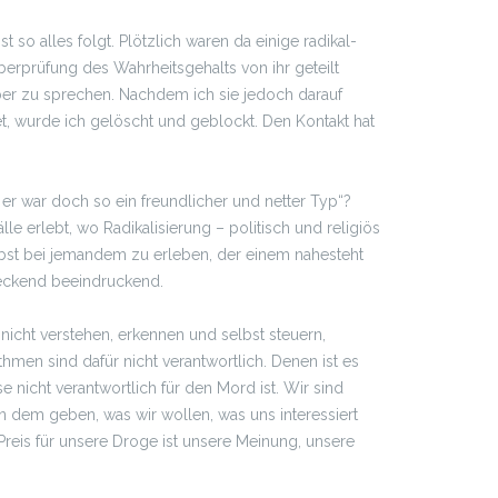
so alles folgt. Plötzlich waren da einige radikal-
berprüfung des Wahrheitsgehalts von ihr geteilt
rüber zu sprechen. Nachdem ich sie jedoch darauf
et, wurde ich gelöscht und geblockt. Den Kontakt hat
r war doch so ein freundlicher und netter Typ“?
le erlebt, wo Radikalisierung – politisch und religiös
elbst bei jemandem zu erleben, der einem nahesteht
reckend beeindruckend.
nicht verstehen, erkennen und selbst steuern,
thmen sind dafür nicht verantwortlich. Denen ist es
 nicht verantwortlich für den Mord ist. Wir sind
on dem geben, was wir wollen, was uns interessiert
reis für unsere Droge ist unsere Meinung, unsere