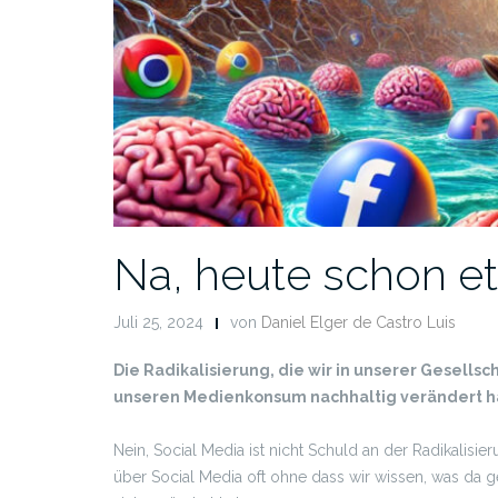
Na, heute schon e
Juli 25, 2024
von
Daniel Elger de Castro Luis
Die Radikalisierung, die wir in unserer Gesell
unseren Medienkonsum nachhaltig verändert h
Nein, Social Media ist nicht Schuld an der Radikalisi
über Social Media oft ohne dass wir wissen, was da ge