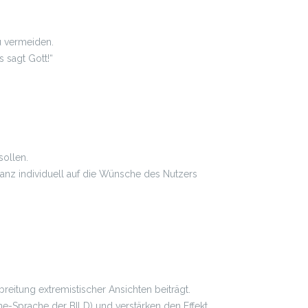
u vermeiden.
s sagt Gott!“
sollen.
 ganz individuell auf die Wünsche des Nutzers
reitung extremistischer Ansichten beiträgt.
e-Sprache der BILD) und verstärken den Effekt