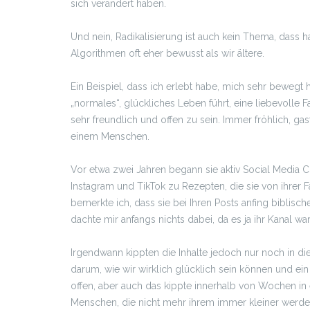
sich verändert haben.
Und nein, Radikalisierung ist auch kein Thema, dass h
Algorithmen oft eher bewusst als wir ältere.
Ein Beispiel, dass ich erlebt habe, mich sehr bewegt h
„normales“, glückliches Leben führt, eine liebevolle 
sehr freundlich und offen zu sein. Immer fröhlich, g
einem Menschen.
Vor etwa zwei Jahren begann sie aktiv Social Media Co
Instagram und TikTok zu Rezepten, die sie von ihrer F
bemerkte ich, dass sie bei Ihren Posts anfing biblis
dachte mir anfangs nichts dabei, da es ja ihr Kanal w
Irgendwann kippten die Inhalte jedoch nur noch in d
darum, wie wir wirklich glücklich sein können und e
offen, aber auch das kippte innerhalb von Wochen i
Menschen, die nicht mehr ihrem immer kleiner werde