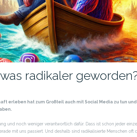
twas radikaler geworden
schaft erleben hat zum Großteil auch mit Social Media zu tun 
aben.
erung und noch weniger verantwortlich dafür. Dass ist schon jeder einz
rade mit uns passiert. Und deshalb sind radikalisierte Menschen oft d