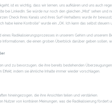
eht, ist es wichtig, dass wir lernen, uns aufklären und uns auch regel
lte bei LinkedIn. Sie würde nur noch den gleichen „Mist“ sehen und 
rzen Check Ihres Kanals und ihres Surf-Verhaltens wurde ihr bewusst,
 „ich habe keine Kontrolle“ wurde ein „OK. Ich kann das selbst steuern
eines Radikalisierungsprozesses in unserem Gehirn und unserem Bew
ige Informationen, die einen groben Überblick darüber geben sollen, 
ler
n und zu bevorzugen, die ihre bereits bestehenden Überzeugungen 
 Effekt, indem sie ähnliche Inhalte immer wieder vorschlagen.
en hineingezogen, die ihre Ansichten teilen und verstärken.
en Nutzer von konträren Meinungen, was die Radikalisierung fördert un