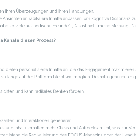
n ihren Überzeugungen und ihren Handlungen.
e Ansichten an radikalere Inhalte anpassen, um kognitive Dissonanz z
 habe so viele ausländische Freunde“. „Das ist nicht meine Meinung. Da
ia Kanäle diesen Prozess?
d bieten personalisierte Inhalte an, die das Engagement maximieren 
r so lange auf der Plattform bleibt wie möglich. Deshalb generiert er
nsichten und kann radikales Denken fördern.
kzahlen und Interaktionen generieren.
ines und Inhalte erhalten mehr Clicks und Aufmerksamkeit, was zur Verb
ait (siehe die Radikalisierung des FOCUS-Magazins oder der Headlin