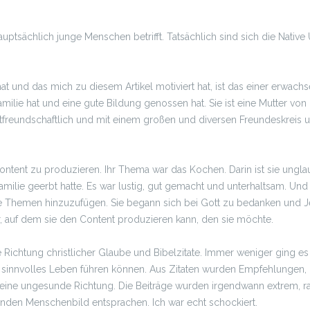
auptsächlich junge Menschen betrifft. Tatsächlich sind sich die Nativ
at und das mich zu diesem Artikel motiviert hat, ist das einer erwachse
Familie hat und eine gute Bildung genossen hat. Sie ist eine Mutter vo
astfreundschaftlich und mit einem großen und diversen Freundeskreis u
ntent zu produzieren. Ihr Thema war das Kochen. Darin ist sie unglaubl
amilie geerbt hatte. Es war lustig, gut gemacht und unterhaltsam. Und 
che Themen hinzuzufügen. Sie begann sich bei Gott zu bedanken und Jes
ar, auf dem sie den Content produzieren kann, den sie möchte.
ie Richtung christlicher Glaube und Bibelzitate. Immer weniger gin
in sinnvolles Leben führen können. Aus Zitaten wurden Empfehlungen
n eine ungesunde Richtung. Die Beiträge wurden irgendwann extrem,
nden Menschenbild entsprachen. Ich war echt schockiert.