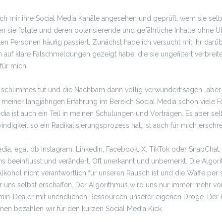
ch mir ihre Social Media Kanäle angesehen und geprüft, wem sie selbst 
 sie folgte und deren polarisierende und gefährliche Inhalte ohne Ü
erten Personen häufig passiert. Zunächst habe ich versucht mit ihr da
 auf klare Falschmeldungen gezeigt habe, die sie ungefiltert verbreit
für mich.
schlimmes tut und die Nachbarn dann völlig verwundert sagen „aber e
n meiner langjährigen Erfahrung im Bereich Social Media schon viele Fäl
dia ist auch ein Teil in meinen Schulungen und Vorträgen. Es aber s
igkeit so ein Radikalisierungsprozess hat, ist auch für mich ersch
ia, egal ob Instagram, LinkedIn, Facebook, X, TikTok oder SnapChat, 
uns beeinflusst und verändert. Oft unerkannt und unbemerkt. Die Algori
kohol nicht verantwortlich für unseren Rausch ist und die Waffe per se
 wir uns selbst erschaffen. Der Algorithmus wird uns nur immer mehr v
amin-Dealer mit unendlichen Ressourcen unserer eigenen Droge. Der P
nen bezahlen wir für den kurzen Social Media Kick.